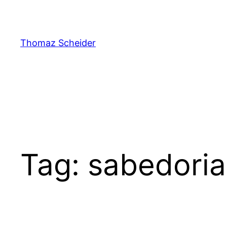
Pular
para
o
Thomaz Scheider
conteúdo
Tag:
sabedoria